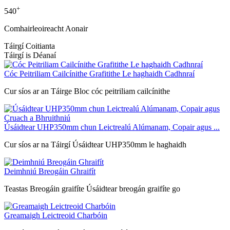
+
540
Comhairleoireacht Aonair
Táirgí Coitianta
Táirgí is Déanaí
Cóc Peitriliam Cailcínithe Grafitithe Le haghaidh Cadhnraí
Cur síos ar an Táirge Bloc cóc peitriliam cailcínithe
Úsáidtear UHP350mm chun Leictrealú Alúmanam, Copair agus ...
Cur síos ar na Táirgí Úsáidtear UHP350mm le haghaidh
Deimhniú Breogáin Ghraifít
Teastas Breogáin graifíte Úsáidtear breogán graifíte go
Greamaigh Leictreoid Charbóin