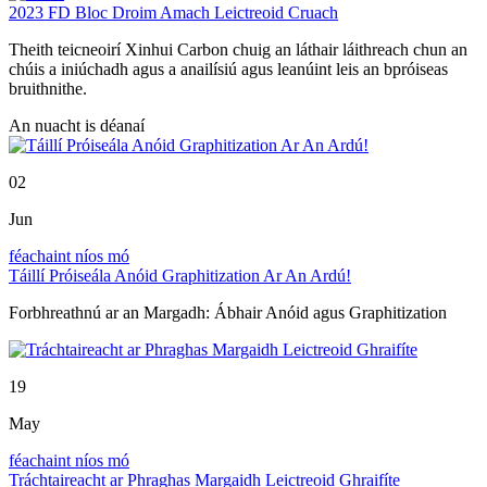
2023 FD Bloc Droim Amach Leictreoid Cruach
Theith teicneoirí Xinhui Carbon chuig an láthair láithreach chun an
chúis a iniúchadh agus a anailísiú agus leanúint leis an bpróiseas
bruithnithe.
An nuacht is déanaí
02
Jun
féachaint níos mó
Táillí Próiseála Anóid Graphitization Ar An Ardú!
Forbhreathnú ar an Margadh: Ábhair Anóid agus Graphitization
19
May
féachaint níos mó
Tráchtaireacht ar Phraghas Margaidh Leictreoid Ghraifíte