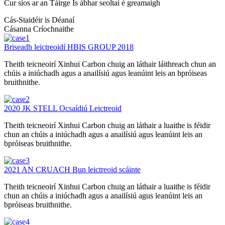
Cur síos ar an Táirge Is ábhar seoltaí é greamaigh
Cás-Staidéir is Déanaí
Cásanna Críochnaithe
Briseadh leictreoidí HBIS GROUP 2018
Theith teicneoirí Xinhui Carbon chuig an láthair láithreach chun an
chúis a iniúchadh agus a anailísiú agus leanúint leis an bpróiseas
bruithnithe.
2020 JK STELL Ocsaídiú Leictreoid
Theith teicneoirí Xinhui Carbon chuig an láthair a luaithe is féidir
chun an chúis a iniúchadh agus a anailísiú agus leanúint leis an
bpróiseas bruithnithe.
2021 AN CRUACH Bun leictreoid scáinte
Theith teicneoirí Xinhui Carbon chuig an láthair a luaithe is féidir
chun an chúis a iniúchadh agus a anailísiú agus leanúint leis an
bpróiseas bruithnithe.