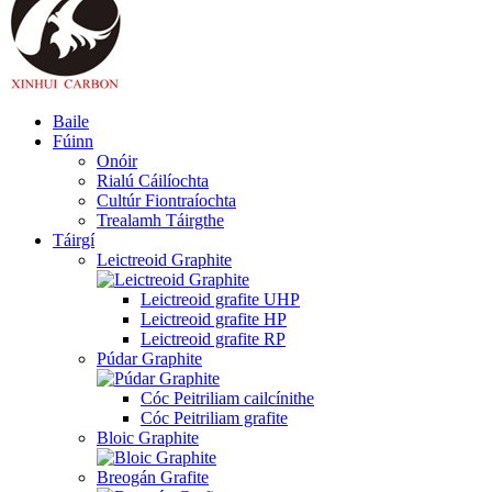
Baile
Fúinn
Onóir
Rialú Cáilíochta
Cultúr Fiontraíochta
Trealamh Táirgthe
Táirgí
Leictreoid Graphite
Leictreoid grafite UHP
Leictreoid grafite HP
Leictreoid grafite RP
Púdar Graphite
Cóc Peitriliam cailcínithe
Cóc Peitriliam grafite
Bloic Graphite
Breogán Grafite