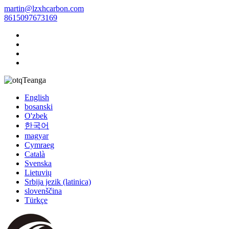
martin@lzxhcarbon.com
8615097673169
Teanga
English
bosanski
O'zbek
한국어
magyar
Cymraeg
Català
Svenska
Lietuvių
Srbija jezik (latinica)
slovenščina
Türkçe