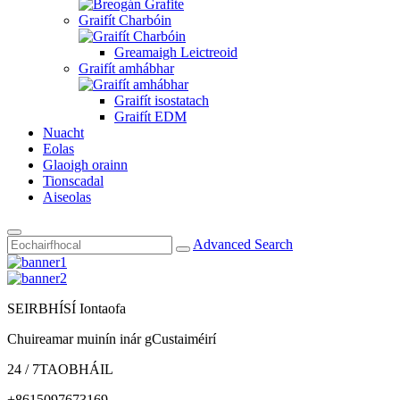
Graifít Charbóin
Greamaigh Leictreoid
Graifít amhábhar
Graifít isostatach
Graifít EDM
Nuacht
Eolas
Glaoigh orainn
Tionscadal
Aiseolas
Advanced Search
SEIRBHÍSÍ Iontaofa
Chuireamar muinín inár gCustaiméirí
24 / 7TAOBHÁIL
+8615097673169