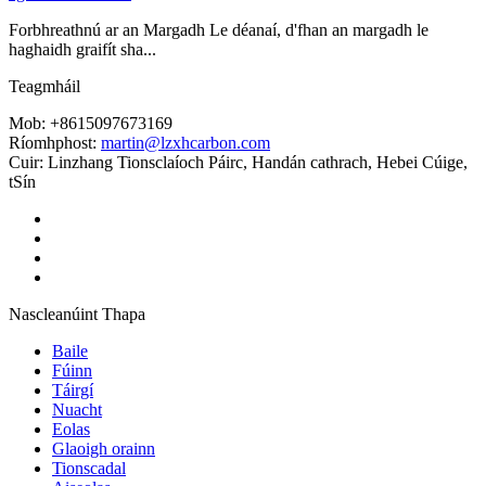
Forbhreathnú ar an Margadh Le déanaí, d'fhan an margadh le
haghaidh graifít sha...
Teagmháil
Mob: +8615097673169
Ríomhphost:
martin@lzxhcarbon.com
Cuir: Linzhang Tionsclaíoch Páirc, Handán cathrach, Hebei Cúige,
tSín
Nascleanúint Thapa
Baile
Fúinn
Táirgí
Nuacht
Eolas
Glaoigh orainn
Tionscadal