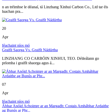
n an tréimhse le déanaí, tá Linzhang Xinhui Carbon Co., Ltd tar éis
luachan pra...
20
Apr
féachaint níos mó
Graifít Saorga Vs. Graifít Nádúrtha
LINZHANG CO CARBÓIN XINHUI, TEO. Déileálann go
príomha i graifít shaorga agus á...
07
Apr
féachaint níos mó
Ábhar Anóid Achoimre ar an Margadh: Costais Amhábhar Ardaithe
ag Bunús ar Phr...