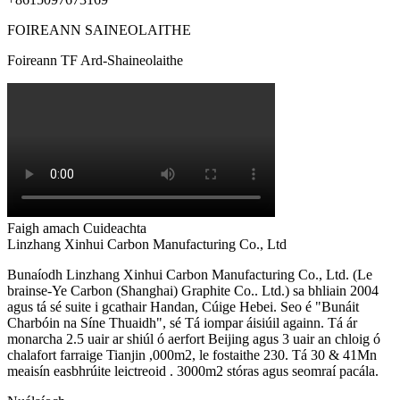
FOIREANN SAINEOLAITHE
Foireann TF Ard-Shaineolaithe
Faigh amach Cuideachta
Linzhang Xinhui Carbon Manufacturing Co., Ltd
Bunaíodh Linzhang Xinhui Carbon Manufacturing Co., Ltd. (Le
brainse-Ye Carbon (Shanghai) Graphite Co.. Ltd.) sa bhliain 2004
agus tá sé suite i gcathair Handan, Cúige Hebei. Seo é "Bunáit
Charbóin na Síne Thuaidh", sé Tá iompar áisiúil againn. Tá ár
monarcha 2.5 uair ar shiúl ó aerfort Beijing agus 3 uair an chloig ó
chalafort farraige Tianjin ,000m2, le fostaithe 230. Tá 30 & 41Mn
meaisín easbhrúite leictreoid . 3000m2 stóras agus seomraí pacála.