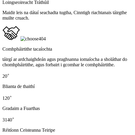
Loingseoireacht Tráthúil
Maidir leis na dátaí seachadta tugtha, Cinntigh riachtanais táirgthe
muilte cruach.
04
Comhpháirtithe tacaíochta
táirgí ar ardchaighdeán agus praghsanna iomaíocha a sholáthar do
chomhpháirtithe, agus forbairt i gcomhar le comhpháirtithe.
+
20
Blianta de thaithí
+
120
Gradaim a Fuarthas
+
3140
Réitíonn Ceisteanna Teiripe