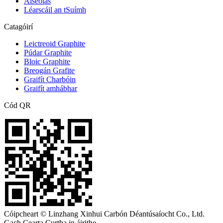
Aiseolas
Léarscáil an tSuímh
Catagóirí
Leictreoid Graphite
Púdar Graphite
Bloic Graphite
Breogán Grafite
Graifít Charbóin
Graifít amhábhar
Cód QR
Cóipcheart © Linzhang Xinhui Carbón Déantúsaíocht Co., Ltd.
Gach Cearta Curtha in áirithe.